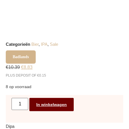
Categorieën
Bier
,
IPA
,
Sale
Badlands
€
10.39
€
8.83
PLUS DEPOSIT OF
€
0.15
8 op voorraad
In winkelwagen
Dipa