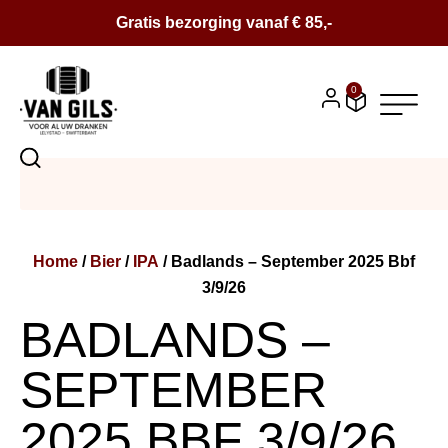
Gratis bezorging vanaf € 85,-
0
BIER
SALE
Home
/
Bier
/
IPA
/ Badlands – September 2025 Bbf
BIERPAKKETTEN
3/9/26
WIJN
BADLANDS –
CONTACT
SEPTEMBER
OVER ONS
2025 BBF 3/9/26