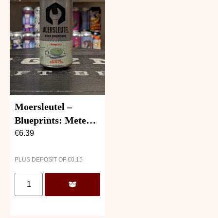
Moersleutel –
Blueprints: Meteor
Map
€
6.39
PLUS DEPOSIT OF
€
0.15