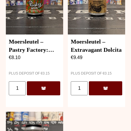
Moersleutel –
Moersleutel –
Pastry Factory:
Extravagant Dolcita
Maple Bourbon
€
8.10
€
9.49
Sponge Cake
PLUS DEPOSIT OF
€
0.15
PLUS DEPOSIT OF
€
0.15