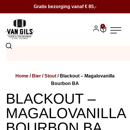
Gratis bezorging vanaf € 85,-
0
BIER
SALE
Home
/
Bier
/
Stout
/ Blackout – Magalovanilla
BIERPAKKETTEN
Bourbon BA
WIJN
BLACKOUT –
CONTACT
MAGALOVANILLA
OVER ONS
BOURBON BA