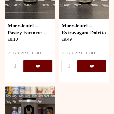
Moersleutel –
Moersleutel –
Pastry Factory:
Extravagant Dolcita
Maple Bourbon
€
8.10
€
9.49
Sponge Cake
PLUS DEPOSIT OF
€
0.15
PLUS DEPOSIT OF
€
0.15