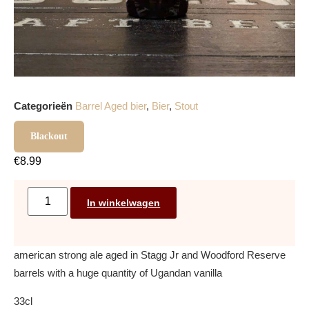
Categorieën
Barrel Aged bier
,
Bier
,
Stout
Blackout
€
8.99
In winkelwagen
american strong ale aged in Stagg Jr and Woodford Reserve
barrels with a huge quantity of Ugandan vanilla
33cl