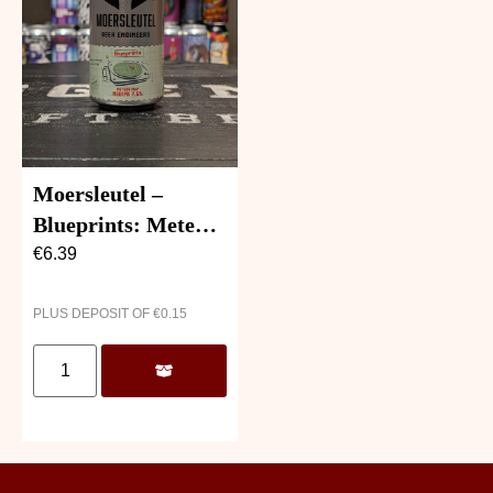
Moersleutel –
Blueprints: Meteor
Map
€
6.39
PLUS DEPOSIT OF
€
0.15