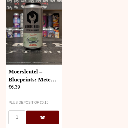
Moersleutel –
Blueprints: Meteor
Map
€
6.39
PLUS DEPOSIT OF
€
0.15