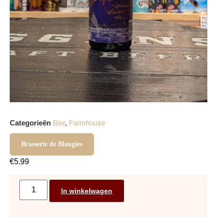
Categorieën
Bier
,
Farmhouse
Brasserie de Blaugies
€
5.99
In winkelwagen