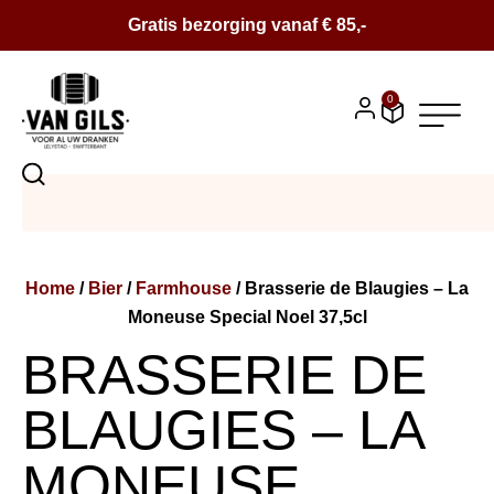
Gratis bezorging vanaf € 85,-
0
BIER
SALE
Home
/
Bier
/
Farmhouse
/ Brasserie de Blaugies – La
BIERPAKKETTEN
Moneuse Special Noel 37,5cl
WIJN
BRASSERIE DE
CONTACT
BLAUGIES – LA
OVER ONS
MONEUSE