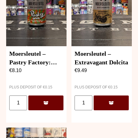
Moersleutel –
Moersleutel –
Pastry Factory:
Extravagant Dolcita
Maple Bourbon
€
8.10
€
9.49
Sponge Cake
PLUS DEPOSIT OF
€
0.15
PLUS DEPOSIT OF
€
0.15