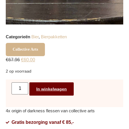
Categorieën
Bier
,
Bierpakketten
Collective Arts
€
67.96
€
60.00
2 op voorraad
In winkelwagen
4x origin of darkness flessen van collective arts
Gratis bezorging vanaf € 85,-