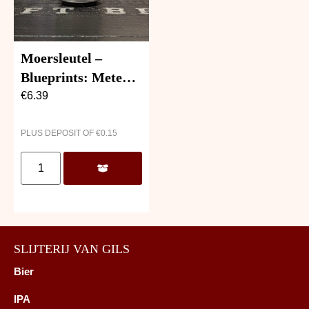
Moersleutel –
Blueprints: Meteor
Map
€
6.39
PLUS DEPOSIT OF
€
0.15
SLIJTERIJ VAN GILS
Bier
IPA