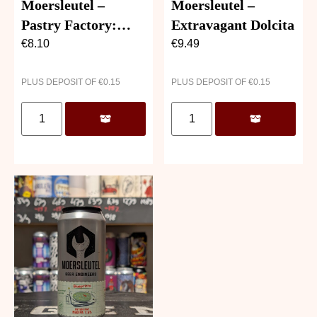
Moersleutel –
Moersleutel –
Pastry Factory:
Extravagant Dolcita
Maple Bourbon
€
8.10
€
9.49
Sponge Cake
PLUS DEPOSIT OF
€
0.15
PLUS DEPOSIT OF
€
0.15