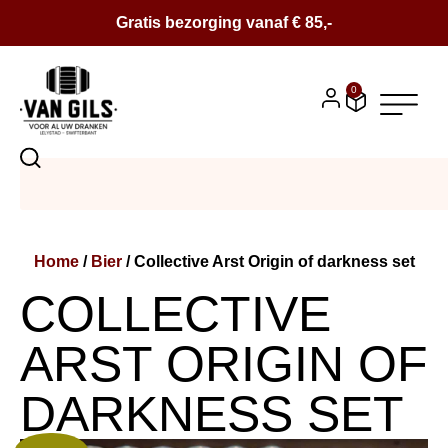
Gratis bezorging vanaf € 85,-
0
BIER
SALE
Home
/
Bier
/ Collective Arst Origin of darkness set
BIERPAKKETTEN
COLLECTIVE
WIJN
ARST ORIGIN OF
CONTACT
DARKNESS SET
OVER ONS