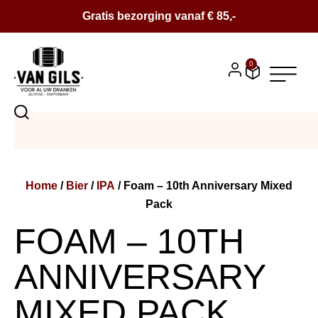
Gratis bezorging vanaf € 85,-
0
BIER
SALE
Home
/
Bier
/
IPA
/ Foam – 10th Anniversary Mixed
BIERPAKKETTEN
Pack
WIJN
FOAM – 10TH
CONTACT
ANNIVERSARY
OVER ONS
MIXED PACK