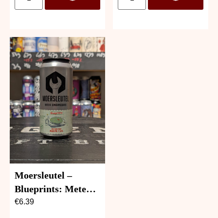
Moersleutel –
Blueprints: Meteor
Map
€
6.39