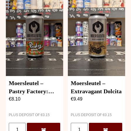
Moersleutel –
Moersleutel –
Pastry Factory:
Extravagant Dolcita
Maple Bourbon
€
8.10
€
9.49
Sponge Cake
PLUS DEPOSIT OF
€
0.15
PLUS DEPOSIT OF
€
0.15