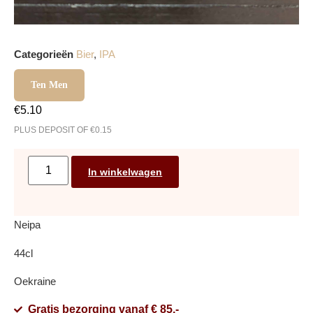
Categorieën
Bier
,
IPA
Ten Men
€
5.10
PLUS DEPOSIT OF
€
0.15
In winkelwagen
Neipa
44cl
Oekraine
Gratis bezorging vanaf € 85,-