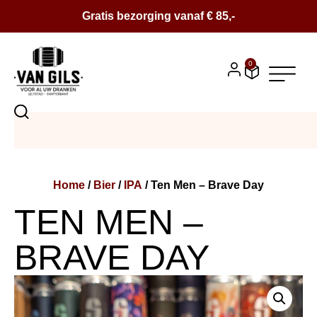
Gratis bezorging vanaf € 85,-
0
BIER
SALE
Home
/
Bier
/
IPA
/ Ten Men – Brave Day
BIERPAKKETTEN
TEN MEN –
WIJN
BRAVE DAY
CONTACT
OVER ONS