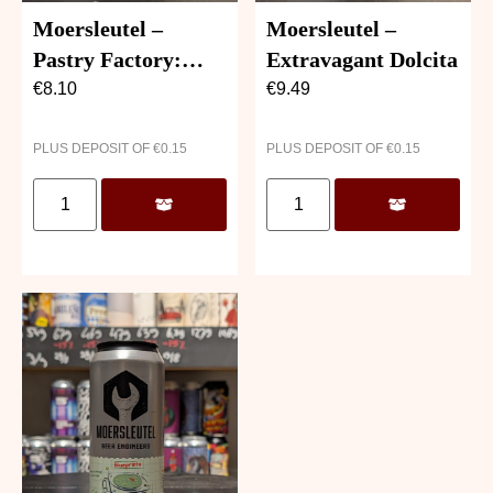
Moersleutel –
Moersleutel –
Pastry Factory:
Extravagant Dolcita
Maple Bourbon
€
8.10
€
9.49
Sponge Cake
PLUS DEPOSIT OF
€
0.15
PLUS DEPOSIT OF
€
0.15