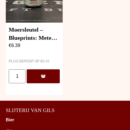
Moersleutel –
Blueprints: Meteor
Map
€
6.39
PLUS DEPOSIT OF
€
0.15
SLIJTERIJ VAN GILS
Bier