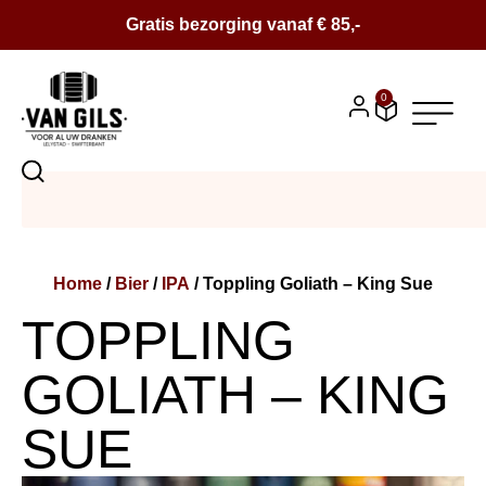
Gratis bezorging vanaf € 85,-
0
BIER
SALE
Home
/
Bier
/
IPA
/ Toppling Goliath – King Sue
BIERPAKKETTEN
TOPPLING
WIJN
GOLIATH – KING
CONTACT
SUE
OVER ONS