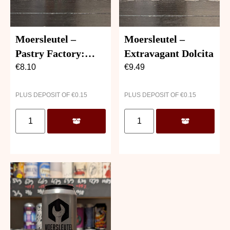
Moersleutel –
Moersleutel –
Pastry Factory:
Extravagant Dolcita
Maple Bourbon
€
8.10
€
9.49
Sponge Cake
PLUS DEPOSIT OF
€
0.15
PLUS DEPOSIT OF
€
0.15